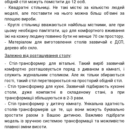
обідній стіл можуть помістити до 12 осіб.
- Квадратні стільниці. Не такі місткі за кількістю людей
моделі, але поставити на нього можна більш об'ємні за
площею вироби.
- Круглі стільниці вважаються найбільш місткими, але при
цьому необхідно пам'ятати, що для комфортного вживання
їжі на кожну людину повинно бути не менше 70 см простору.
- Матеріалом для виготовлення столів зазвичай є ДСП,
дерево або скло.
Залежно від розташування столу
:
- Стіл-трансформер для вітальні. Такий виріб зазвичай
комфортно розташовується поряд з диваном в кімнаті, і
служить журнальним столиком. Але як тільки збираються
гості, такий стіл перетворюється на просторий обідній стіл.
- Стіл-трансформер для кухні. Зазвичай підбирають кухонні
столи, дуже компактні в складеному стані, а при
трансформації збільшуються в 2-3 рази.
- Стіл-трансформер у дитячу кімнату. Унікальна здатність
столів-трансформерів це те, що вони можуть буквально
зростати разом з Вашою дитиною. Важливо підібрати
модель із зручною системою трансформації та можливістю
плавної зміни висоти.