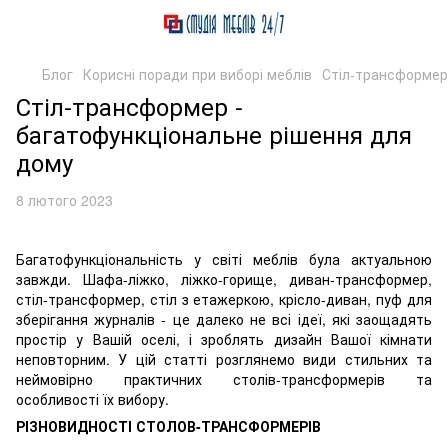
Блог
Корисні поради при виборі меблів
Стіл-трансформер
Стіл-трансформер -
багатофункціональне рішення для
дому
8 лютого 2023
Багатофункціональність у світі меблів була актуальною
завжди. Шафа-ліжко, ліжко-горище, диван-трансформер,
стіл-трансформер, стіл з етажеркою, крісло-диван, пуф для
зберігання журналів - це далеко не всі ідеї, які заощадять
простір у Вашій оселі, і зроблять дизайн Вашої кімнати
неповторним. У цій статті розглянемо види стильних та
неймовірно практичних столів-трансформерів та
особливості їх вибору.
РІЗНОВИДНОСТІ СТОЛОВ-ТРАНСФОРМЕРІВ