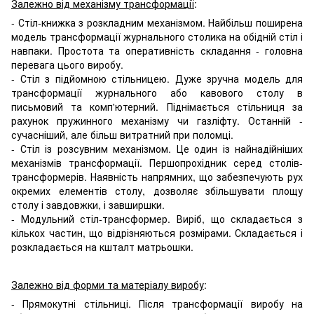
Залежно від механізму трансформації
:
- Стіл-книжка з розкладним механізмом. Найбільш поширена
модель трансформації журнального столика на обідній стіл і
навпаки. Простота та оперативність складання - головна
перевага цього виробу.
- Стіл з підйомною стільницею. Дуже зручна модель для
трансформації журнального або кавового столу в
письмовий та комп'ютерний. Піднімається стільниця за
рахунок пружинного механізму чи газліфту. Останній -
сучасніший, але більш витратний при поломці.
- Стіл із розсувним механізмом. Це один із найнадійніших
механізмів трансформації. Першопрохідник серед столів-
трансформерів. Наявність напрямних, що забезпечують рух
окремих елементів столу, дозволяє збільшувати площу
столу і завдовжки, і завширшки.
- Модульний стіл-трансформер. Виріб, що складається з
кількох частин, що відрізняються розмірами. Складається і
розкладається на кшталт матрьошки.
Залежно від форми та матеріалу виробу
:
- Прямокутні стільниці. Після трансформації виробу на