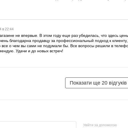
4 в 22:44
агазине не впервые. В этом году еще раз убедилась, что здесь цен
Очень благодарна продавцу за профессиональный подход к клиенту,
 все о чем вы сами не подумали бы. Все вопросы решили в телеф
мендую. Удачи и до новых встреч!
Показати ще 20 відгуків
Увійти за допомогою