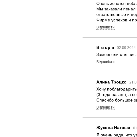
Очень хочется побла
Мы заказали пенал 
ответственные и по
Фирме успехов и про
Відповісти
Вікторія
02.09.2024 
Замовляли стіл пись
Відповісти
Алина Троцко
21.0
Хочу поблагодарить
(3 года назад ), а
Спасибо большое з
Відповісти
Жукова Наташа
01
Я очень рада, что 