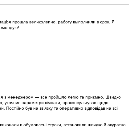
тацbя прошла великолепно, работу выполнили в срок. Я
комендую!
ася з менеджером — все пройшло легко та приємно. Швидко
цію, уточнив параметри кімнати, проконсультував щодо
. Постійно був на зв’язку та оперативно відповідав на всі
е виконали в обумовлені строки, встановили швидко й акуратно.