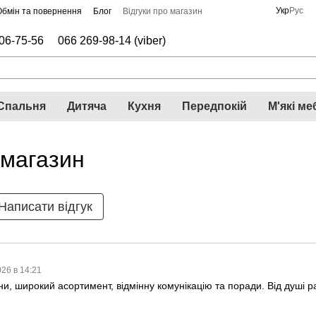
Укр
Рус
Обмін та повернення
Блог
Відгуки про магазин
06-75-56
066 269-98-14 (viber)
Спальня
Дитяча
Кухня
Передпокій
М'які ме
 магазин
Написати відгук
026 в 14:21
ни, широкий асортимент, відмінну комунікацію та поради. Від душі р