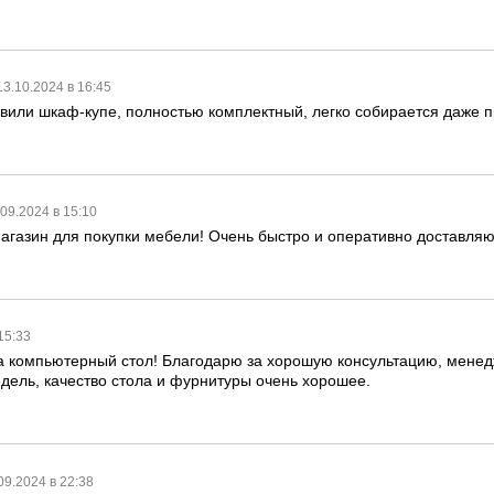
13.10.2024 в 16:45
вили шкаф-купе, полностью комплектный, легко собирается даже 
.09.2024 в 15:10
агазин для покупки мебели! Очень быстро и оперативно доставляю
 15:33
 компьютерный стол! Благодарю за хорошую консультацию, менедж
едель, качество стола и фурнитуры очень хорошее.
09.2024 в 22:38