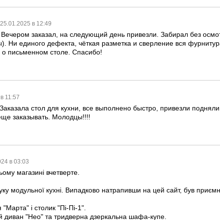
25.01.2025 в 12:49
 Вечером заказал, на следующий день привезли. Забирал без осмот
). Ни единого дефекта, чёткая разметка и сверление вся фурнитура
а о письменном столе. Спасибо!
 в 11:57
 Заказала стол для кухни, все выполнено быстро, привезли поднял
еще заказывать. Молодцы!!!!
024 в 03:03
ьому магазині вчетверте.
уку модульної кухні. Випадково натрапивши на цей сайт, був приєм
 "Марта" і столик "Пі-Пі-1".
ий диван "Нео" та тридверна дзеркальна шафа-купе.