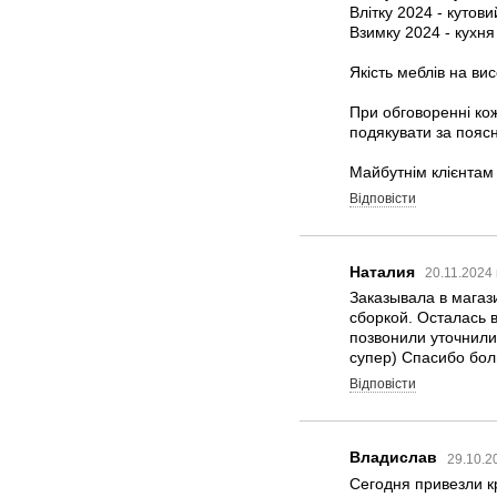
Влітку 2024 - кутови
Взимку 2024 - кухня
Якість меблів на вис
При обговоренні кож
подякувати за пояс
Майбутнім клієнтам -
Відповісти
Наталия
20.11.2024
Заказывала в магази
сборкой. Осталась в
позвонили уточнили
супер) Спасибо бол
Відповісти
Владислав
29.10.2
Сегодня привезли к