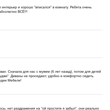
 интерьер и хорошо "вписался" в комнату. Ребята очень
абсолютно ВСЁ!!!
ван. Сначала для нас с мужем (6 лет назад), потом для детей
Фуджи". Диваны не проседают, удобно и комфортно сидеть.
удии Мебели!
осы, нет раздражения на "ой простите я забыл", они реально