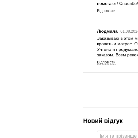
помогают! Спасибо!
Відповісти
Людмила
01.08.202
Заказываю в этом м
кровать и матрас. 
Учтено и продумано
заказом. Всем реко
Відповісти
Новий відгук