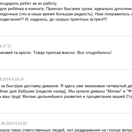
годарить ребят за их работу.
для ребёнка в комнату. Приехал быстрее срока, идеально дополнил
рядочные (что в наше время большая редкость). Нам понравилось 
цветания!!! И, надеюсь, до скорых приятных встреч!!!!
в 17:12
мовий та крісло. Товар приїхав вчасно. Все сподобалось!
8.2024 в 18:14
 за быструю доставку диванов. Я здесь уже заказываю четвертый ди
 сейчас для бабушки (неделю назад). Мы купили диваны "Милан" и "
а ваш труд! Желаю дальнейшего развития и процветания вашей Ст
.08.2024 в 23:00
узнала таких ответственных людей, нет раздражения на глупые вопр