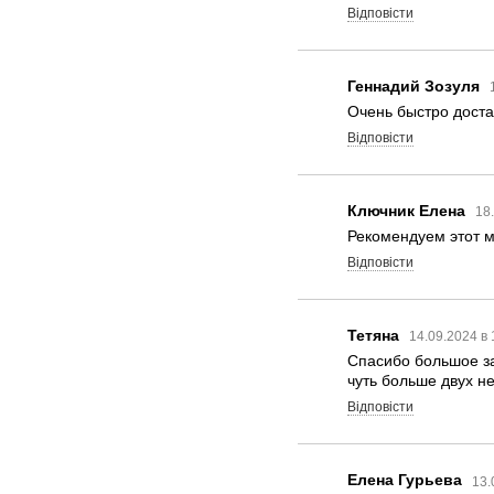
Відповісти
Геннадий Зозуля
Очень быстро доста
Відповісти
Ключник Елена
18
Рекомендуем этот м
Відповісти
Тетяна
14.09.2024 в
Спасибо большое за
чуть больше двух н
Відповісти
Елена Гурьева
13.