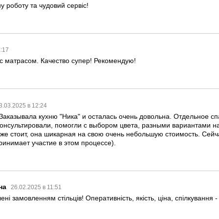
у роботу та чудовий сервіс!
5:17
с матрасом. Качество супер! Рекомендую!
3.03.2025 в 12:24
Заказывала кухню "Ника" и осталась очень довольна. Отдельное сп
 консультировали, помогли с выбором цвета, разными вариантами н
уже стоит, она шикарная на свою очень небольшую стоимость. Сей
ринимает участие в этом процессе).
на
26.02.2025 в 11:51
ні замовленням стільців! Оперативність, якість, ціна, спілкування 