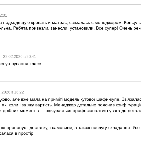
12:31
 подходящую кровать и матрас, связалась с менеджером. Консуль
ольна. Ребята привезли, занесли, установили. Все супер! Очень ре
а
22.02.2026 в 20:41
бслуговування класс.
2.2026 в 16:22
ково, але вже мала на приміті модель кутової шафи-купе. Зв’язал
, як, коли і за яку вартість. Менеджер детально пояснив конфігура
 дрібних моментів — відчувається професіоналізм і увага до деталей
я пропонує і доставку, і самовивіз, а також послугу складання. Ус
алася в простір.