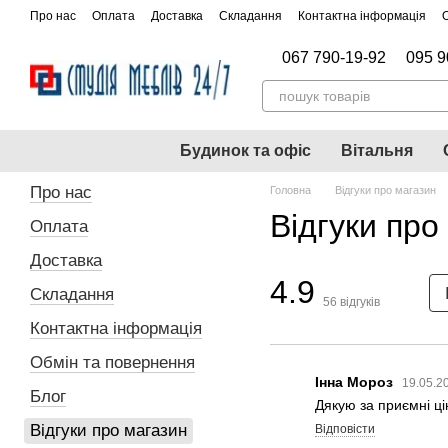
Перейти до основного контенту
Про нас
Оплата
Доставка
Складання
Контактна інформація
067 790-19-92
095 9
Будинок та офіс
Вітальня
Про нас
Головна
Відгуки про магазин
Відгуки про
Оплата
Доставка
4.9
Складання
56
відгуків
Контактна інформація
Обмін та повернення
Інна Мороз
19.05.2
Блог
Дякую за приємні ці
Відгуки про магазин
Відповісти