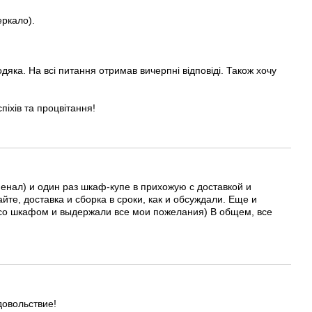
еркало).
дяка. На всі питання отримав вичерпні відповіді. Також хочу
спіхів та процвітання!
пенал) и один раз шкаф-купе в прихожую с доставкой и
йте, доставка и сборка в сроки, как и обсуждали. Еще и
я со шкафом и выдержали все мои пожелания) В общем, все
довольствие!