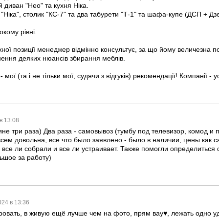
й диван "Нео" та кухня Ніка.
 "Ніка", столик "КС-7" та два табурети "Т-1" та шафа-купе (ДСП + Дз
окому рівні.
ної позиції менеджер відмінно консультує, за що йому величезна по
нення деяких нюансів збирання меблів.
 мої (та і не тільки мої, судячи з відгуків) рекомендації! Компанії - у
 в 13:08
не три раза) Два раза - самовывоз (тумбу под телевизор, комод и 
сем довольна, все что было заявлено - было в наличии, цены как са
 все ли собрали и все ли устраивает. Также помогли определитьс
ьшое за работу)
024 в 13:36
ровать, в живую ещё лучше чем на фото, прям вау♥️, лежать одно у