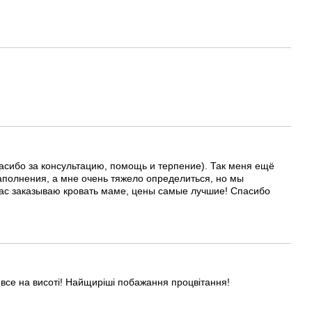
асибо за консультацию, помощь и терпение). Так меня ещё
аполнения, а мне очень тяжело определиться, но мы
час заказываю кровать маме, цены самые лучшие! Спасибо
- все на висоті! Найщиріші побажання процвітання!