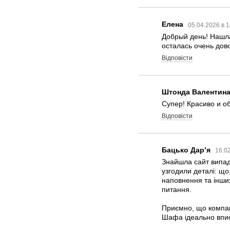
Елена
05.04.2026 в 
Добрый день! Нашла
осталась очень дов
Відповісти
Штонда Валентин
Супер! Красиво и о
Відповісти
Бацько Дарʼя
16.0
Знайшла сайт випад
узгодили деталі: що
наповнення та інших
питання.
Приємно, що компані
Шафа ідеально впис