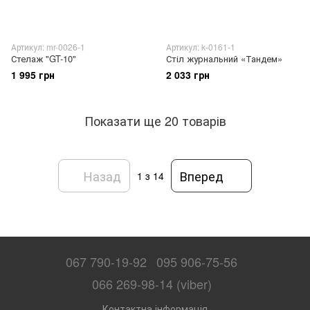
Артикул: mr-0026-1
Артикул: k-0161-1
Стелаж "GT-10"
Стіл журнальний «Тандем»
1 995 грн
2 033 грн
Показати ще 20 товарів
Назад
Вперед
1
з 14
067 790-19-92
095 906-75-56
066 269-98-14 (viber)
Контактна інформація