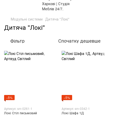
Модульні системи
Дитяча "Локі"
Дитяча "Локі"
Фільтр
Спочатку дешевше
−5%
−5%
Артикул: sm-0261-1
Артикул: sm-0342-1
Локі Стіл письмовий
Локі Шафа 1Д