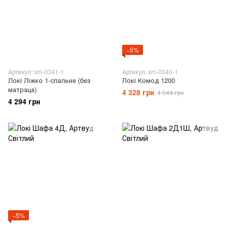
−5%
Артикул: sm-0341-1
Артикул: sm-0340-1
Локі Ліжко 1-спальне (без
Локі Комод 1200
матраца)
4 328 грн
4 544 грн
4 294 грн
−5%