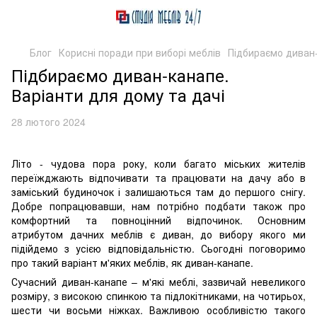
Блог
Корисні поради при виборі меблів
Підбираємо диван-
Підбираємо диван-канапе.
Варіанти для дому та дачі
28 лютого 2024
Літо - чудова пора року, коли багато міських жителів
переїжджають відпочивати та працювати на дачу або в
заміський будиночок і залишаються там до першого снігу.
Добре попрацювавши, нам потрібно подбати також про
комфортний та повноцінний відпочинок. Основним
атрибутом дачних меблів є диван, до вибору якого ми
підійдемо з усією відповідальністю. Сьогодні поговоримо
про такий варіант м'яких меблів, як диван-канапе.
Сучасний диван-канапе – м'які меблі, зазвичай невеликого
розміру, з високою спинкою та підлокітниками, на чотирьох,
шести чи восьми ніжках. Важливою особливістю такого