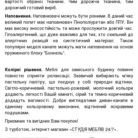
вартості обраної тканини. Чим дорожча тканина, тим
дорожчий готовий виріб.
Наповнення.
Наповнювачі можуть бути різними. В даний час
великий попит має наповнювач Пінополіуретан або ППУ. Він
має високу зносостійкість та може прослужити довгий час.
Гіпоалергенний, що дуже важливо для тих, хто схильний до
алергічних реакцій на синтетичний матеріал. Також
популярні моделі канапе можуть мати наповнення на основі
пружинного блоку "Боннель".
Колірні рішення.
Меблі для заміського будинку повинні
повністю сприяти релаксації. Зазвичай вибирають м'яку
пастельну палітру, що поєднує у собі природні відтінки.
Світло-коричневий, пастельно-рожевий, молочний кольори
додають легкості Вашій кімнаті, сірий та темно-коричневий
додадуть вагомості. Добре виглядатиме диван-канапе в
єдиному кольоровому виконанні, відтінений яскравими
подушками.
Приємних та вигідних Вам покупок!
З турботою, інтернет-магазин «
СТУДІЯ МЕБЛІВ 24/7
».