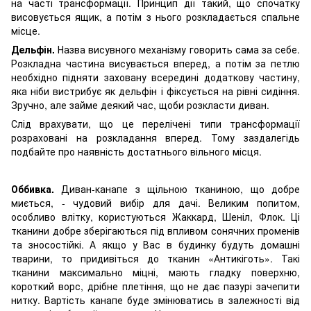
на часті трансформації. Принцип дії такий, що спочатку
висовується ящик, а потім з нього розкладається спальне
місце.
Дельфін.
Назва висувного механізму говорить сама за себе.
Розкладна частина висувається вперед, а потім за петлю
необхідно підняти заховану всередині додаткову частину,
яка ніби вистрибує як дельфін і фіксується на рівні сидіння.
Зручно, але займе деякий час, щоби розкласти диван.
Слід врахувати, що це перелічені типи трансформації
розраховані на розкладання вперед. Тому заздалегідь
подбайте про наявність достатнього вільного місця.
Оббивка.
Диван-канапе з щільною тканиною, що добре
миється, - чудовий вибір для дачі. Великим попитом,
особливо влітку, користуються Жаккард, Шеніл, Флок. Ці
тканини добре зберігаються під впливом сонячних променів
та зносостійкі. А якщо у Вас в будинку будуть домашні
тварини, то придивіться до тканин «Антикіготь». Такі
тканини максимально міцні, мають гладку поверхню,
короткий ворс, дрібне плетіння, що не дає пазурі зачепити
нитку. Вартість канапе буде змінюватись в залежності від