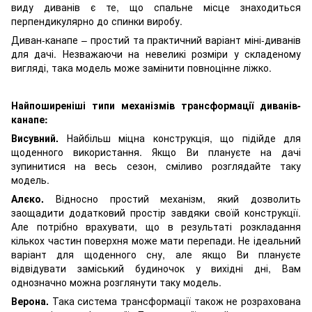
виду диванів є те, що спальне місце знаходиться
перпендикулярно до спинки виробу.
Диван-канапе – простий та практичний варіант міні-диванів
для дачі. Незважаючи на невеликі розміри у складеному
вигляді, така модель може замінити повноцінне ліжко.
Найпоширеніші типи механізмів трансформації диванів-
канапе:
Висувний.
Найбільш міцна конструкція, що підійде для
щоденного використання. Якщо Ви плануєте на дачі
зупинитися на весь сезон, сміливо розглядайте таку
модель.
Алєко.
Відносно простий механізм, який дозволить
заощадити додатковий простір завдяки своїй конструкції.
Але потрібно врахувати, що в результаті розкладання
кількох частин поверхня може мати перепади. Не ідеальний
варіант для щоденного сну, але якщо Ви плануєте
відвідувати заміський будиночок у вихідні дні, Вам
однозначно можна розглянути таку модель.
Верона.
Така система трансформації також не розрахована