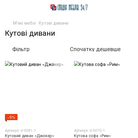
М'які меблі
Кутові дивани
Кутові дивани
Фільтр
Спочатку дешевше
−5%
Артикул: d-0081-1
Артикул: d-0070-1
Кутовий диван «Джокер»
Кутова софа «Рим»