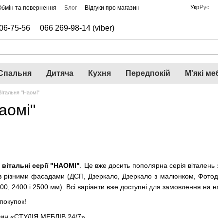
Укр
Рус
Обмін та повернення
Блог
Відгуки про магазин
06-75-56
066 269-98-14 (viber)
Спальня
Дитяча
Кухня
Передпокій
М'які ме
Вітальня "Наомі"
аомі"
-
вітальні серії "НАОМІ"
. Це вже досить пополярна серія вітален
 різними фасадами (ДСП, Дзеркало, Дзеркало з малюнком, Фотодрук
00, 2400 і 2500 мм). Всі варіанти вже доступні для замовлення на н
покупок!
азин «СТУДІЯ МЕБЛІВ 24/7».