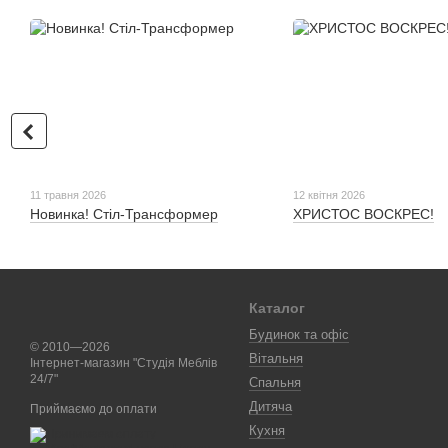
11 травня 2026
12 квітня 2026
Новинка! Стіл-Трансформер
ХРИСТОС ВОСКРЕС!
Каталог
Будинок та офіс
© 2010—2026
Вітальня
Інтернет-магазин "Студія Меблів
24/7"
Спальня
Дитяча
Приймаємо до оплати
Кухня