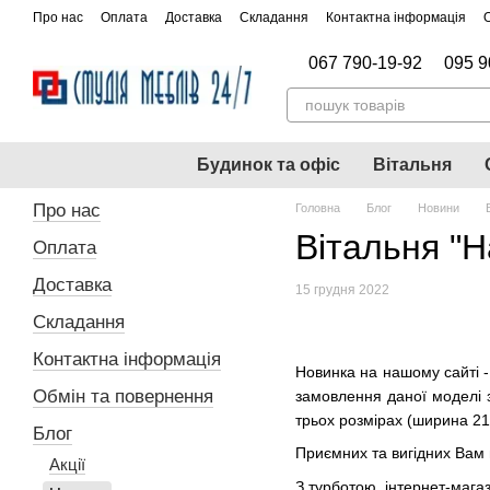
Перейти до основного контенту
Про нас
Оплата
Доставка
Складання
Контактна інформація
067 790-19-92
095 9
Будинок та офіс
Вітальня
Про нас
Головна
Блог
Новини
Вітальня "Н
Оплата
Доставка
15 грудня 2022
Складання
Контактна інформація
Новинка на нашому сайті 
Обмін та повернення
замовлення даної моделі з
трьох розмірах (ширина 21
Блог
Приємних та вигідних Вам 
Акції
З турботою, інтернет-маг