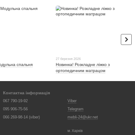
27 березня 2026
одульна спальня
Новинка! Розкладне ліжко з
ортопедичним матрацом
Контактна інформація
067 790-19-92
Viber
095 906-75-56
Telegram
066 269-98-14 (viber)
mebli-24@ukr.net
м. Харків