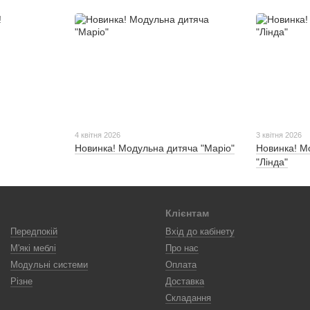
4 квітня 2026
3 квітня 2026
Новинка! Модульна дитяча "Маріо"
Новинка! М
"Лінда"
Клієнтам
Передпокій
Вхід до кабінету
М'які меблі
Про нас
Модульні системи
Оплата
Різне
Доставка
Складання