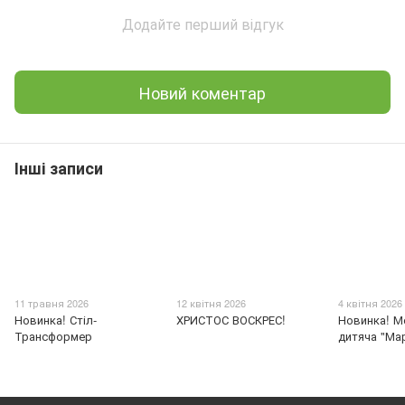
Додайте перший відгук
Новий коментар
Інші записи
11 травня 2026
12 квітня 2026
4 квітня 2026
Новинка! Стіл-
ХРИСТОС ВОСКРЕС!
Новинка! М
Трансформер
дитяча "Ма