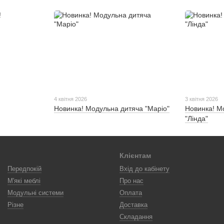
4 квітня 2026
3 квітня 2026
Новинка! Модульна дитяча "Маріо"
Новинка! М
"Лінда"
Клієнтам
Передпокій
Вхід до кабінету
М'які меблі
Про нас
Модульні системи
Оплата
Різне
Доставка
Складання