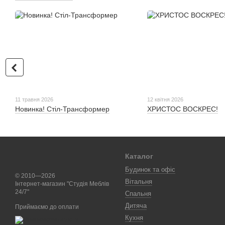
11 травня 2026
12 квітня 2026
Новинка! Стіл-Трансформер
ХРИСТОС ВОСКРЕС!
Каталог
Будинок та офіс
© 2010—2026
Вітальня
Інтернет-магазин "Студія Меблів
24/7"
Спальня
Дитяча
Приймаємо до оплати
Кухня