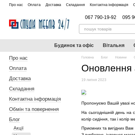
Перейти до основного контенту
Про нас
Оплата
Доставка
Складання
Контактна інформація
067 790-19-92
095 9
Будинок та офіс
Вітальня
Про нас
Головна
Блог
Новини
Оновлення 
Оплата
Доставка
19 липня 2023
Складання
Контактна інформація
Пропонуємо Вашій увазі нов
Обмін та повернення
На сьогоднішній день на с
колір сидіння, так і колір 
Блог
Акції
Приємних та вигідних Вам 
З турботою, інтернет-мага