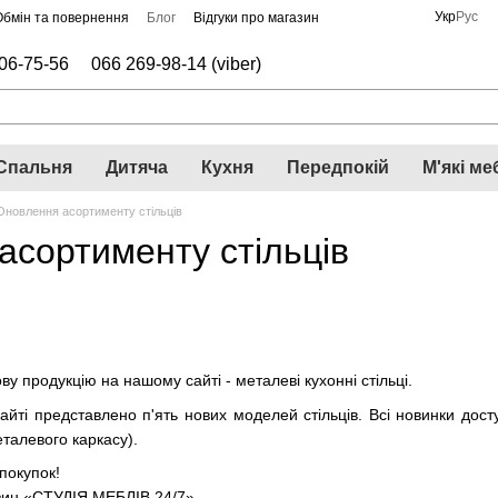
Укр
Рус
Обмін та повернення
Блог
Відгуки про магазин
06-75-56
066 269-98-14 (viber)
Спальня
Дитяча
Кухня
Передпокій
М'які ме
Оновлення асортименту стільців
асортименту стільців
у продукцію на нашому сайті - металеві кухонні стільці.
айті представлено п'ять нових моделей стільців. Всі новинки дос
металевого каркасу).
покупок!
зин
«СТУДІЯ МЕБЛІВ 24/7»
.