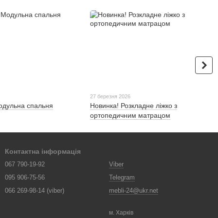
27 березня 2026
одульна спальня
Новинка! Розкладне ліжко з
ортопедичним матрацом
Контактна інформація
067 790-19-92
Viber
095 906-75-56
Telegram
066 269-98-14 (viber)
mebli-24@ukr.net
м. Харків