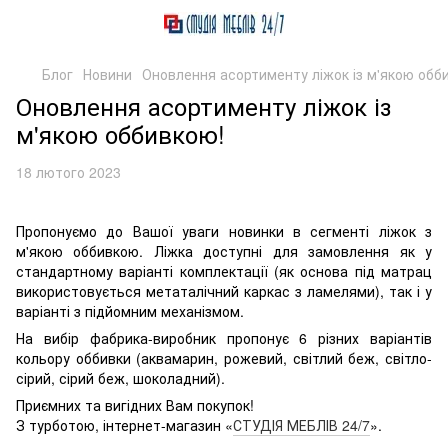
Блог
Новини
Оновлення асортименту ліжок із м'якою обб
Оновлення асортименту ліжок із
м'якою оббивкою!
18 лютого 2023
Пропонуємо до Вашої уваги новинки в сегменті ліжок з
м'якою оббивкою. Ліжка доступні для замовлення як у
стандартному варіанті комплектації (як основа під матрац
використовується метаталічний каркас з ламелями), так і у
варіанті з підйомним механізмом.
На вибір фабрика-виробник пропонує 6 різних варіантів
кольору оббивки (аквамарин, рожевий, світлий беж, світло-
сірий, сірий беж, шоколадний).
Приємних та вигідних Вам покупок!
З турботою, інтернет-магазин «
СТУДІЯ МЕБЛІВ 24/7
».