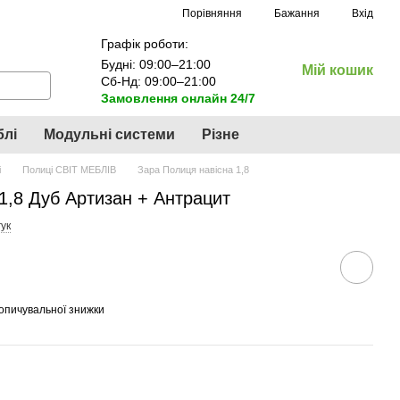
Порівняння
Бажання
Вхід
Графік роботи:
Будні: 09:00–21:00
Мій кошик
Сб-Нд: 09:00–21:00
Замовлення онлайн 24/7
блі
Модульні системи
Різне
і
Полиці СВІТ МЕБЛІВ
Зара Полиця навісна 1,8
1,8 Дуб Артизан + Антрацит
ук
опичувальної знижки