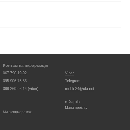
Контактна інформація
067 790-19-92
Viber
095 906-75-56
Telegram
066 269-98-14 (viber)
mebli-24@ukr.net
м. Харків
Мапа проїзду
Ми в соцмережах