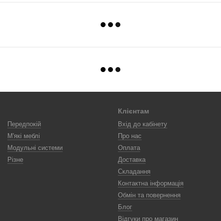
Клієнтам
Передпокій
Вхід до кабінету
М'які меблі
Про нас
Модульні системи
Оплата
Різне
Доставка
Складання
Контактна інформація
Обмін та повернення
Блог
Відгуки про магазин