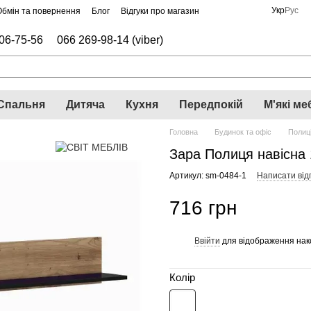
Укр
Рус
Обмін та повернення
Блог
Відгуки про магазин
06-75-56
066 269-98-14 (viber)
Спальня
Дитяча
Кухня
Передпокій
М'які ме
Головна
Будинок та офіс
Полиц
Зара Полиця навісна 
Артикул: sm-0484-1
Написати відг
716 грн
Ввійти
для відображення нак
%
Колір