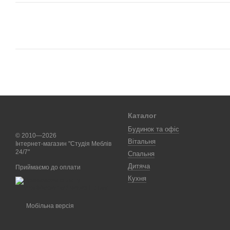
Каталог
Будинок та офіс
© 2010—2026
Вітальня
Інтернет-магазин "Студія Меблів
24/7"
Спальня
Дитяча
Приймаємо до оплати
Кухня
Мобільна версія