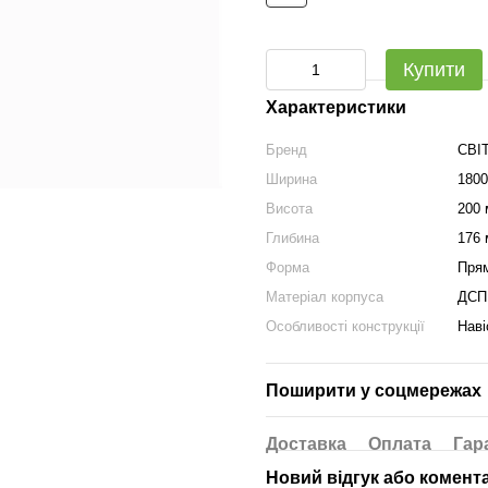
Купити
Характеристики
Бренд
СВІ
Ширина
180
Висота
200
Глибина
176
Форма
Пря
Матеріал корпуса
ДСП
Особливості конструкції
Наві
Поширити у соцмережах
Доставка
Оплата
Гар
Новий відгук або комент