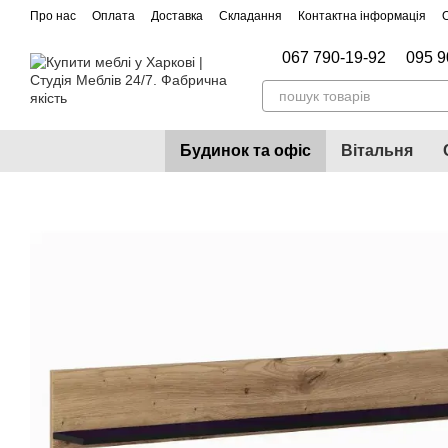
Перейти до основного контенту
Про нас
Оплата
Доставка
Складання
Контактна інформація
067 790-19-92
095 9
Будинок та офіс
Вітальня