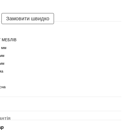
Замовити швидко
Т МЕБЛІВ
0 мм
 мм
 мм
ма
сна
антія
ар