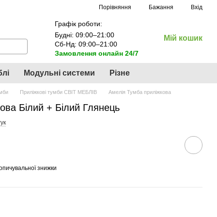
Порівняння
Бажання
Вхід
Графік роботи:
Будні: 09:00–21:00
Мій кошик
Сб-Нд: 09:00–21:00
Замовлення онлайн 24/7
блі
Модульні системи
Різне
умби
Приліжкові тумби СВІТ МЕБЛІВ
Амелія Тумба приліжкова
ова Білий + Білий Глянець
ук
опичувальної знижки