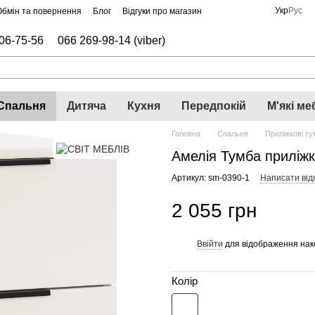
Укр
Рус
Обмін та повернення
Блог
Відгуки про магазин
06-75-56
066 269-98-14 (viber)
Спальня
Дитяча
Кухня
Передпокій
М'які ме
Головна
Спальня
Приліжкові т
Амелія Тумба приліжк
Артикул: sm-0390-1
Написати відг
2 055 грн
Ввійти
для відображення нак
%
Колір