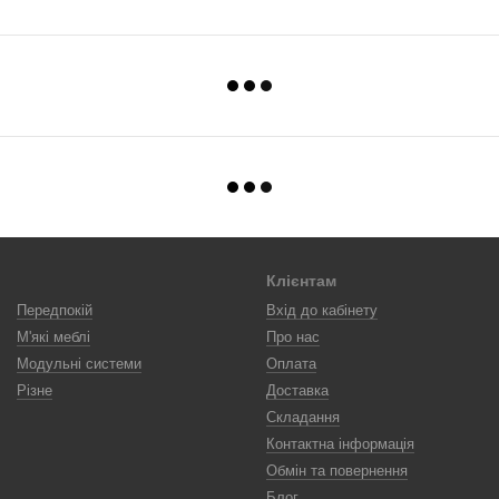
Клієнтам
Передпокій
Вхід до кабінету
М'які меблі
Про нас
Модульні системи
Оплата
Різне
Доставка
Складання
Контактна інформація
Обмін та повернення
Блог