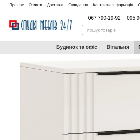
Перейти до основного контенту
Про нас
Оплата
Доставка
Складання
Контактна інформація
067 790-19-92
095 9
Будинок та офіс
Вітальня