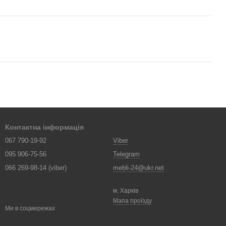
Контактна інформація
067 790-19-92
Viber
095 906-75-56
Telegram
066 269-98-14 (viber)
mebli-24@ukr.net
м. Харків
Мапа проїзду
Ми в соцмережах