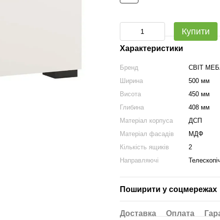
Купити
Характеристики
Бренд
СВІТ МЕБ
Ширина
500 мм
Висота
450 мм
Глибина
408 мм
Матеріал корпуса
ДСП
Матеріал фасадів
МДФ
Кількість ящиків
2
Направляючі
Телескопіч
Поширити у соцмережах
Доставка
Оплата
Гар