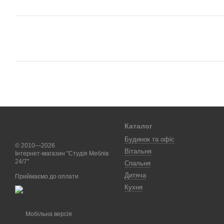
Каталог
Будинок та офіс
© 2010—2026
Вітальня
Інтернет-магазин "Студія Меблів
24/7"
Спальня
Дитяча
Приймаємо до оплати
Кухня
Мобільна версія