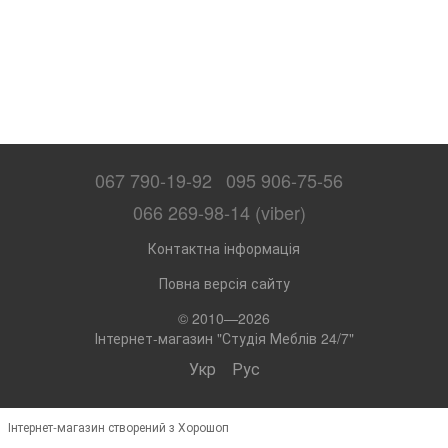
067 790-19-92
095 906-75-56
066 269-98-14 (viber)
Контактна інформація
Повна версія сайту
© 2010—2026
Інтернет-магазин "Студія Меблів 24/7"
Укр
Рус
Інтернет-магазин створений з Хорошоп