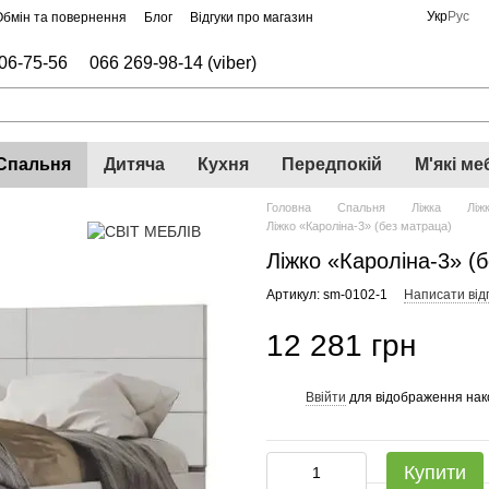
Укр
Рус
Обмін та повернення
Блог
Відгуки про магазин
06-75-56
066 269-98-14 (viber)
Спальня
Дитяча
Кухня
Передпокій
М'які ме
Головна
Спальня
Ліжка
Ліж
Ліжко «Кароліна-3» (без матраца)
Ліжко «Кароліна-3» (
Артикул: sm-0102-1
Написати відг
12 281 грн
Ввійти
для відображення нак
%
Купити