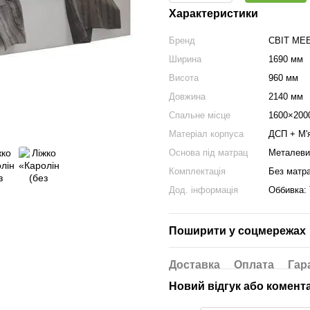
Характеристики
Бренд
СВІТ МЕ
Ширина
1690 мм
Висота
960 мм
Довжина
2140 мм
Спальне місце
1600×200
Матеріал корпуса
ДСП + М'
Основа під матрац
Металеви
Комплектація
Без матра
Дод. інформація
Оббивка: 
Поширити у соцмережах
Доставка
Оплата
Гар
Новий відгук або комент