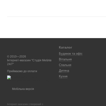
Каталог
Будинок та офіс
© 2010—2026
Вітальня
Інтернет-магазин "Студія Меблів
24/7"
Спальня
Дитяча
Приймаємо до оплати
Кухня
Мобільна версія
Інтернет-магазин створений з