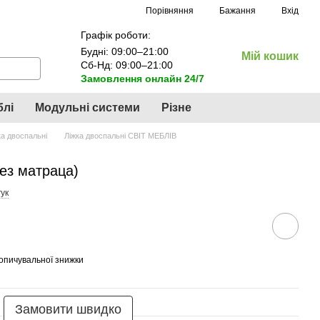
Порівняння
Бажання
Вхід
Графік роботи:
Будні: 09:00–21:00
Мій кошик
Сб-Нд: 09:00–21:00
Замовлення онлайн 24/7
блі
Модульні системи
Різне
ка двоспальні
Ліжка двоспальні СВІТ МЕБЛІВ
без матраца)
ук
опичувальної знижки
Замовити швидко