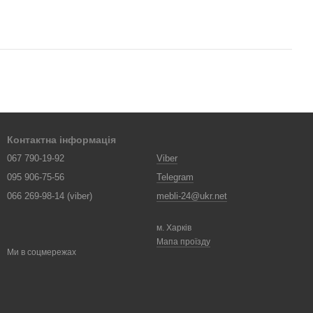
Контактна інформація
067 790-19-92
Viber
095 906-75-56
Telegram
066 269-98-14 (viber)
mebli-24@ukr.net
м. Харків
Мапа проїзду
Ми в соцмережах