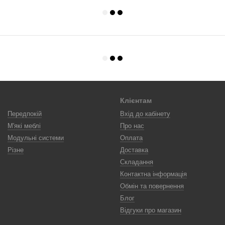
Клієнтам
Передпокій
Вхід до кабінету
М'які меблі
Про нас
Модульні системи
Оплата
Різне
Доставка
Складання
Контактна інформація
Обмін та повернення
Блог
Відгуки про магазин