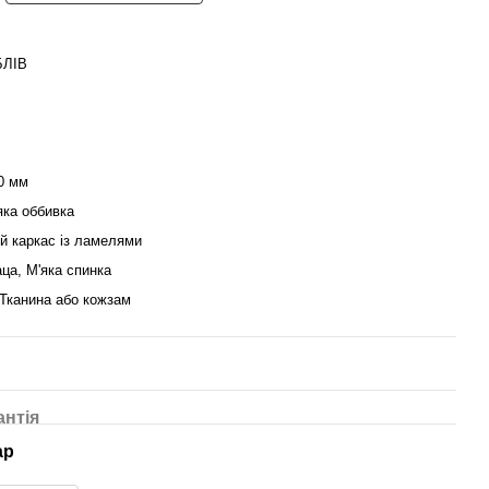
БЛІВ
0 мм
яка оббивка
й каркас із ламелями
ца, М'яка спинка
Тканина або кожзам
антія
ар