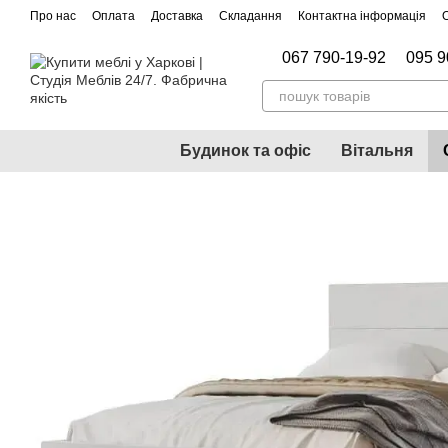
Перейти до основного контенту
Про нас
Оплата
Доставка
Складання
Контактна інформація
067 790-19-92
095 9
Будинок та офіс
Вітальня