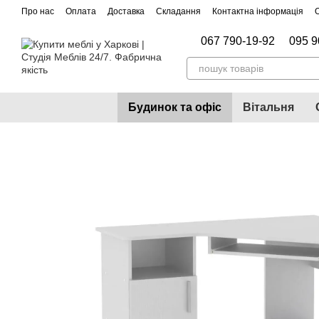
Перейти до основного контенту
Про нас
Оплата
Доставка
Складання
Контактна інформація
067 790-19-92
095 9
Будинок та офіс
Вітальня