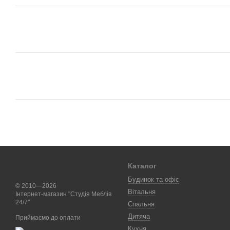
Каталог
Будинок та офіс
© 2010—2026
Вітальня
Інтернет-магазин "Студія Меблів
24/7"
Спальня
Дитяча
Приймаємо до оплати
Кухня