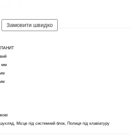
Замовити швидко
ПАНИТ
вий
0 мм
 мм
 мм
кові
шухляд, Місце під системний блок, Полиця під клавіатуру