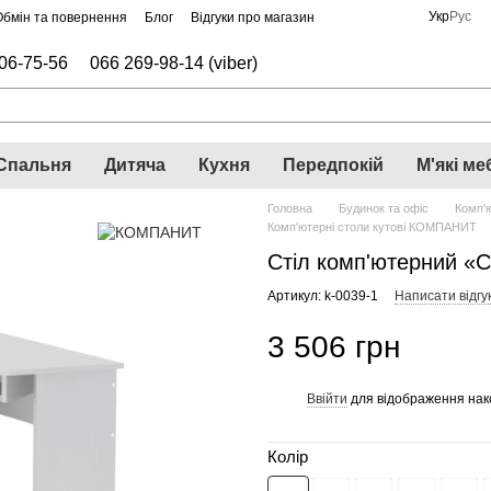
Укр
Рус
Обмін та повернення
Блог
Відгуки про магазин
06-75-56
066 269-98-14 (viber)
Спальня
Дитяча
Кухня
Передпокій
М'які ме
Головна
Будинок та офіс
Комп'ю
Комп'ютерні столи кутові КОМПАНИТ
Стіл комп'ютерний «
Артикул: k-0039-1
Написати відгу
3 506 грн
Ввійти
для відображення нак
%
Колір