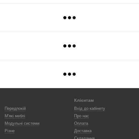
Клієнтам
Передпокій
Вхід до кабінету
М'які меблі
Про нас
Модульні системи
Оплата
Різне
Доставка
Складання