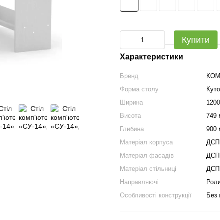
Купити
Характеристики
Бренд
КОМ
Форма столу
Куто
Ширина
120
Висота
749
Глибина
900
Матеріал корпуса
ДСП
Матеріал фасадів
ДСП
Матеріал стільниці
ДСП
Направляючі
Роли
Особливості конструкції
Без 