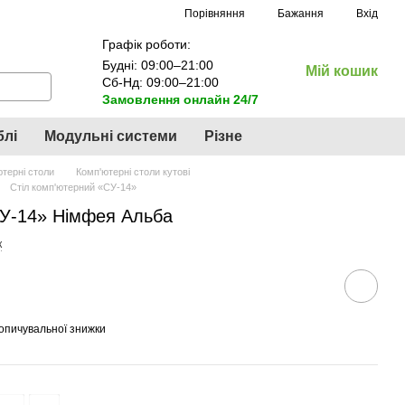
Порівняння
Бажання
Вхід
Графік роботи:
Будні: 09:00–21:00
Мій кошик
Сб-Нд: 09:00–21:00
Замовлення онлайн 24/7
блі
Модульні системи
Різне
терні столи
Комп'ютерні столи кутові
Стіл комп'ютерний «СУ-14»
СУ-14» Німфея Альба
к
опичувальної знижки