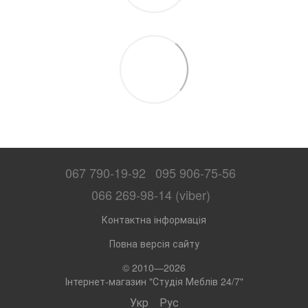
067 790-19-92
095 906-75-56
066 269-98-14 (viber)
Контактна інформація
Повна версія сайту
© 2010—2026
Інтернет-магазин "Студія Меблів 24/7"
Укр
Рус