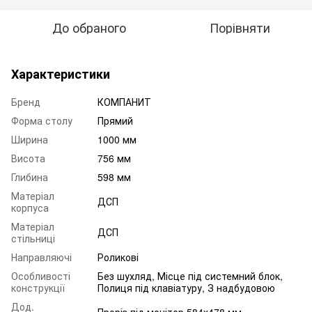
До обраного
Порівняти
Характеристики
Бренд
КОМПАНИТ
Форма столу
Прямий
Ширина
1000 мм
Висота
756 мм
Глибина
598 мм
Матеріал
ДСП
корпуса
Матеріал
ДСП
стільниці
Направляючі
Роликові
Особливості
Без шухляд, Місце під системний блок,
конструкції
Полиця під клавіатуру, З надбудовою
Дод.
Проріз під монітор 584х478 мм