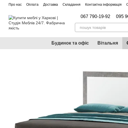
Перейти до основного контенту
Про нас
Оплата
Доставка
Складання
Контактна інформація
067 790-19-92
095 9
Будинок та офіс
Вітальня