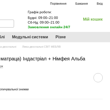
Порівняння
Бажання
Вхід
Графік роботи:
Будні: 09:00–21:00
Мій кошик
Сб-Нд: 09:00–21:00
Замовлення онлайн 24/7
блі
Модульні системи
Різне
ка двоспальні
Ліжка двоспальні СВІТ МЕБЛІВ
з матраца) Індастріал + Німфея Альба
ук
опичувальної знижки