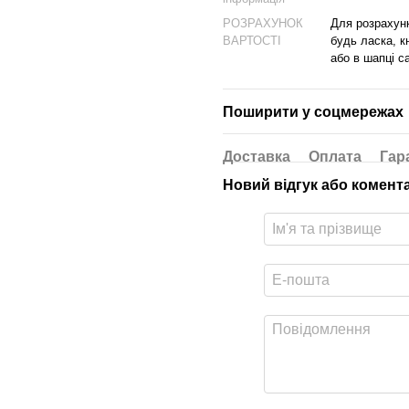
РОЗРАХУНОК
Для розрахунк
ВАРТОСТІ
будь ласка, к
або в шапці с
Поширити у соцмережах
Доставка
Оплата
Гар
Новий відгук або комент