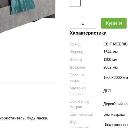
Купити
Характеристики
Бренд
СВІТ МЕБЛІВ
Ширина
1644 мм
Висота
1100 мм
Довжина
2062 мм
Спальне
1600×2000 мм
місце
Матеріал
ДСП
корпуса
Основа під
Дерев'яний ка
матрац
Комплектація
Без матраца
скористайтесь, будь ласка,
Дод.
Ціна вказана 
інформація