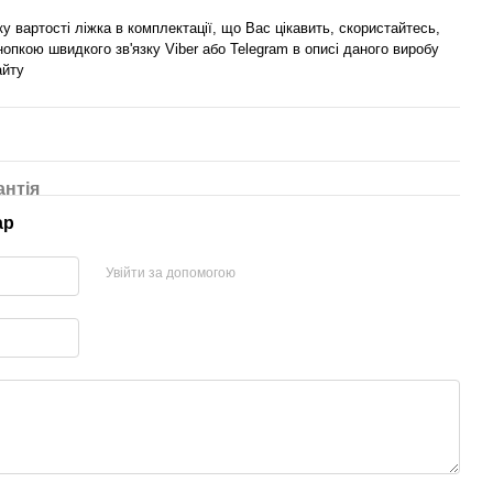
у вартості ліжка в комплектації, що Вас цікавить, скористайтесь,
нопкою швидкого зв'язку Viber або Telegram в описі даного виробу
айту
антія
ар
Увійти за допомогою