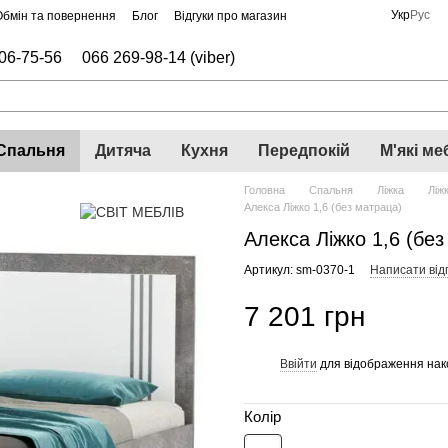
Укр
Рус
Обмін та повернення
Блог
Відгуки про магазин
06-75-56
066 269-98-14 (viber)
Спальня
Дитяча
Кухня
Передпокій
М'які ме
Головна
Спальня
Ліжка
Ліж
Алекса Ліжко 1,6 (без матраца)
Алекса Ліжко 1,6 (бе
Артикул: sm-0370-1
Написати відг
7 201 грн
Ввійти
для відображення нак
%
Колір