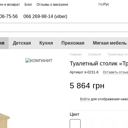
Укр
Рус
н и возврат
Блог
Отзывы о магазине
06-75-56
066 269-98-14 (viber)
ня
Детская
Кухня
Прихожая
Мягкая мебель
Главная
Спальня
Туалетные ст
Туалетный столик «Т
Артикул: k-0231-6
Оставить отзы
5 864 грн
Войти
для отображения нако
%
Цвет