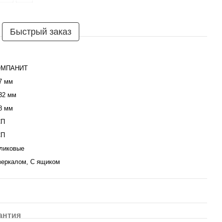
Быстрый заказ
ОМПАНИТ
7 мм
32 мм
8 мм
СП
СП
ликовые
зеркалом, С ящиком
антия