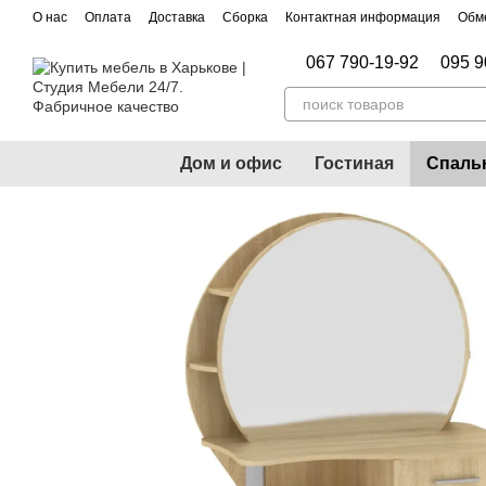
Перейти к основному контенту
О нас
Оплата
Доставка
Сборка
Контактная информация
Обме
067 790-19-92
095 9
Дом и офис
Гостиная
Спаль