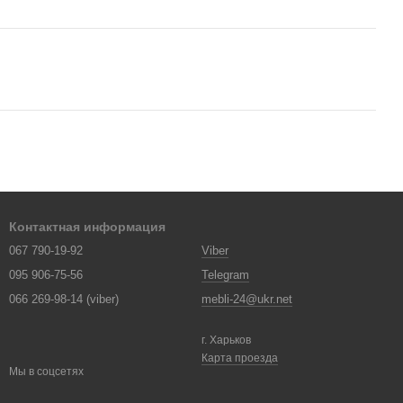
Контактная информация
067 790-19-92
Viber
095 906-75-56
Telegram
066 269-98-14 (viber)
mebli-24@ukr.net
г. Харьков
Карта проезда
Мы в соцсетях