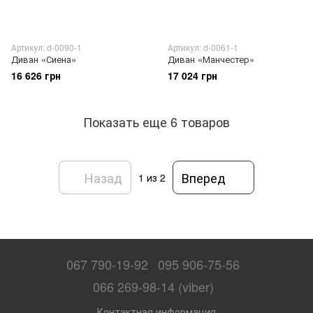
Артикул: d-0090-1
Артикул: d-0061-1
Диван «Сиена»
Диван «Манчестер»
16 626 грн
17 024 грн
Показать еще 6 товаров
Назад
Вперед
1
из 2
067 790-19-92
095 906-75-56
066 269-98-14 (viber)
Контактная информация