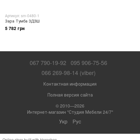
Артикул: sm-0480-1
Зара Тумба 3Д3Ш
5 782 грн
067 790-19-92
095 906-75-56
066 269-98-14 (viber)
Контактная информация
Полная версия сайта
© 2010—2026
Интернет-магазин "Студия Мебели 24/7"
Укр
Рус
Online store built with Horoshop