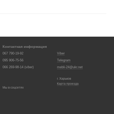
Контактная информация
067 790-19-92
Viber
095 906-75-56
Telegram
066 269-98-14 (viber)
mebli-24@ukr.net
г. Харьков
Карта проезда
Мы в соцсетях