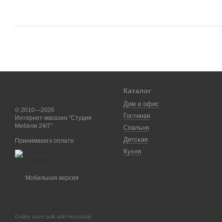
Каталог
Дом и офис
© 2010—2026
Гостиная
Интернет-магазин "Студия
Мебели 24/7"
Спальня
Детская
Принимаем к оплате
Кухня
Мобильная версия
Online store built with Horoshop