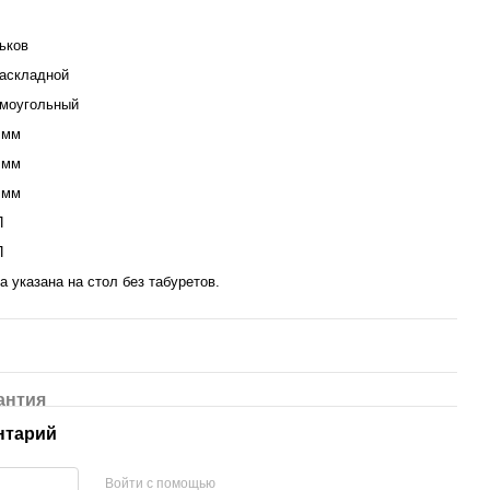
ьков
аскладной
моугольный
 мм
 мм
 мм
П
П
а указана на стол без табуретов.
антия
нтарий
Войти с помощью