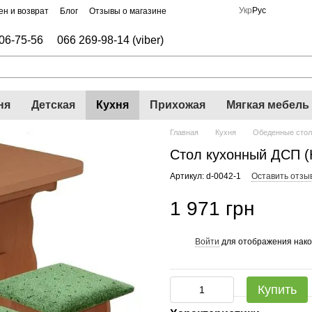
Укр
Рус
н и возврат
Блог
Отзывы о магазине
06-75-56
066 269-98-14 (viber)
ня
Детская
Кухня
Прихожая
Мягкая мебель
Главная
Кухня
Обеденные сто
Стол кухонный ДСП (
Артикул: d-0042-1
Оставить отзы
1 971 грн
Войти
для отображения нако
%
Купить