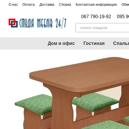
Перейти к основному контенту
О нас
Оплата
Доставка
Сборка
Контактная информация
Обме
067 790-19-92
095 9
Дом и офис
Гостиная
Спаль