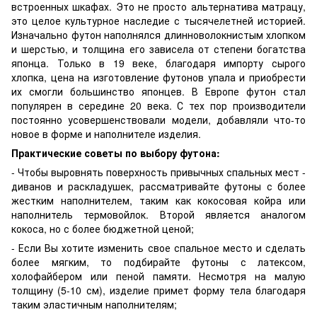
встроенных шкафах. Это не просто альтернатива матрацу,
это целое культурное наследие с тысячелетней историей.
Изначально футон наполнялся длинноволокнистым хлопком
и шерстью, и толщина его зависела от степени богатства
японца. Только в 19 веке, благодаря импорту сырого
хлопка, цена на изготовление футонов упала и приобрести
их смогли большинство японцев. В Европе футон стал
популярен в середине 20 века. С тех пор производители
постоянно усовершенствовали модели, добавляли что-то
новое в форме и наполнителе изделия.
Практические советы по выбору футона:
- Чтобы выровнять поверхность привычных спальных мест -
диванов и раскладушек, рассматривайте футоны с более
жестким наполнителем, таким как кокосовая койра или
наполнитель термовойлок. Второй является аналогом
кокоса, но с более бюджетной ценой;
- Если Вы хотите изменить свое спальное место и сделать
более мягким, то подбирайте футоны с латексом,
холофайбером или пеной памяти. Несмотря на малую
толщину (5-10 см), изделие примет форму тела благодаря
таким эластичным наполнителям;